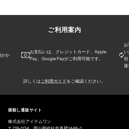
ご利用案内
お
お支払いは、クレジットカード、Apple
い
用がか
Pay、Google Payがご利用可能です。
但
速
詳しくは
ご利用ガイド
をご確認ください。
煤殺し通販サイト
株式会社アイテムワン
〒719-1134 岡山県総社市真壁1448−1